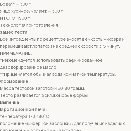
Вода** — 300 г
Яйцо куриное/меланж — 300 г
ИТОГО: 1900 г
Технология приготовления
замес теста
Все ингредиенты по рецептуре вносят в емкость миксера и
перемешивают лопаткой на средней скорости 3-5 минут.
ПРИМЕЧАНИЕ:
*Рекомендуется использовать рафинированное
дезодорированное масло.
**Применяется обычная вода комнатной температуры.
Формование
Масса тестовой заготовки 50-80 грамм.
Тесто разливается в силиконовые формы.
Выпечка
В ротационной печи:
температура 170-180˚С
положение «шиберной заслонки»: для получения изделий с
равномерным подъемом – «закрытое»;