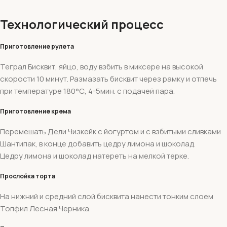
Технологический процесс
Приготовление рулета
Теграл Бисквит, яйцо, воду взбить в миксере на высокой
скорости 10 минут. Размазать бисквит через рамку и отпечь
при температуре 180°С, 4-5мин. с подачей пара.
Приготовление крема
Перемешать Дели Чизкейк с йогуртом и с взбитыми сливками
Шантипак, в конце добавить цедру лимона и шоколад.
Цедру лимона и шоколад натереть на мелкой терке.
Прослойка торта
На нижний и средний слой бисквита нанести тонким слоем
Топфил Лесная Черника.