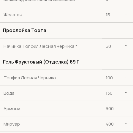
Желатин
15
г
Прослойка Торта
Начинка Топфил Лесная Черника *
50
г
Гель Фруктовый (отделка) 69 Г
Топфил Лесная Черника
100
г
Вода
130
г
Армони
500
г
Мируар
400
г