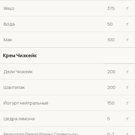
Яйцо
375
г
Вода
50
г
Мак
100
г
Крем Чизкейк
Дели Чизкейк
200
г
Шантипак
200
г
Йогурт нейтральный
150
г
Цедра лимона
5
г
Белколад белый Бланш Селексьон
5-7
г