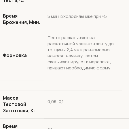
Теста,ºС
Время
5 мин. в холодильнике при +5
Брожения, Мин.
Тесто раскатывают на
раскаточной машине в ленту до
толщины 2,4 мм и равномерно
Формовка
наносят начинку , затем
скатывают в рулет и нарезают,
придают необходимую форму
Масса
0,06–0,1
Тестовой
Заготовки, Кг
Время