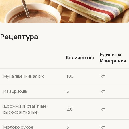
Рецептура
Единицы
Количество
Измерения
Мука пшеничная в/с
100
кг
Изи Бриошь
5
кг
Дрожжи инстантные
2.8
кг
высокоактивные
Молоко сухое
3
кг