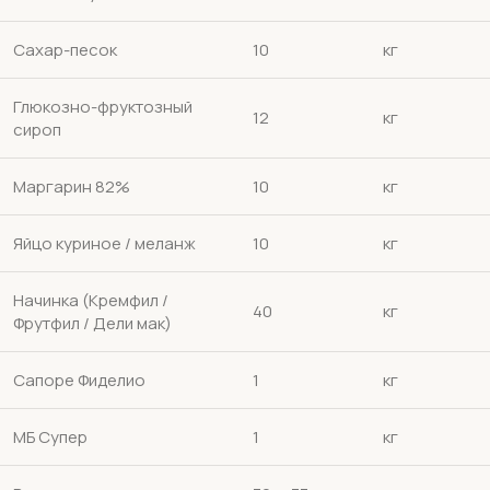
Сахар-песок
10
кг
Глюкозно-фруктозный
12
кг
сироп
Маргарин 82%
10
кг
Яйцо куриное / меланж
10
кг
Начинка (Кремфил /
40
кг
Фрутфил / Дели мак)
Сапоре Фиделио
1
кг
МБ Супер
1
кг