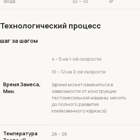
Вода
32 — 33
кг
Технологический процесс
шаг за шагом
4 – 5 на 1-ой скорости;
10 – 12 на 2-ой скорости
Время Замеса,
(время может измениться в
Мин.
зависимости от конструкции
тестомесильной машины, месить
до полного развития
клейковинного каркаса)
Температура
26 – 28