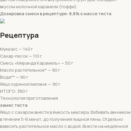
вкусом молочной карамели (тоффи).
Дозировка смеси в рецептуре: 8,8% к массе теста
Рецептура
Мука в/с — 140 г
Сахар-песок — 110 г
Смесь «Миранда Карамель» — 50 г
Масло растительное* — 90 г
Вода** — 90 г
Яйцо куриное/меланж — 90 г
ИТОГО: 380 г
Технология приготовления
замес теста
Яйцо с сахаром внести в ёмкость миксера. Взбивать венчиком
в течение 5-8 минут, до получения пышной пены. Отдельно
взвесить растительное масло с водой. Внести на медленной