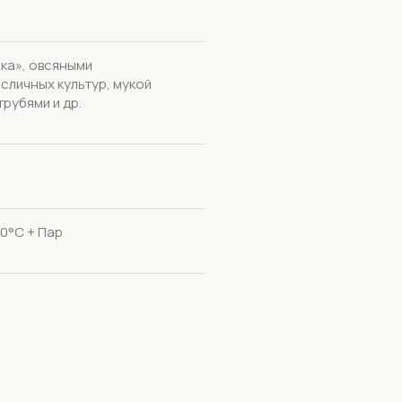
ка», овсяными
сличных культур, мукой
рубями и др.
00°С + Пар