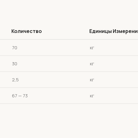
Количество
Единицы Измерени
70
кг
30
кг
2,5
кг
67 — 73
кг