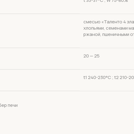
t 35-37°С ; W 75-80%
смесью «Таленто 4 зла
хлопьями, семенами ма
ржаной, пшеничными от
20 — 25
t1 240-230°С ; t2 210-2
бер печи