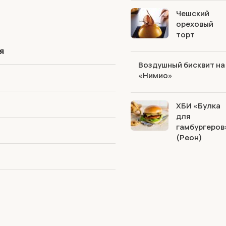
Чешский
ореховый
торт
я
Воздушный бисквит на
«Нимио»
ХБИ «Булка
для
гамбургеров
(Реон)