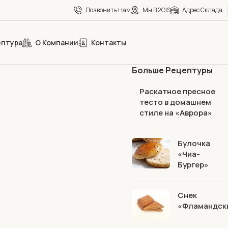
Позвонить Нам
Мы В 2GIS
Адрес Склада
ептура
О Компании
Контакты
Больше Рецептуры
Раскатное пресное
тесто в домашнем
стиле на «Аврора»
Булочка
«Чиа-
Бургер»
Снек
«Фламандск