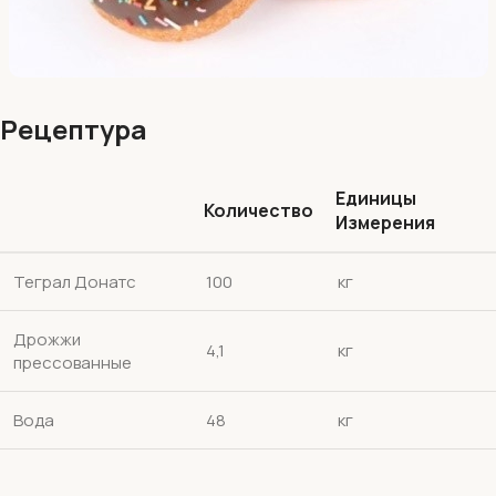
Рецептура
Единицы
Количество
Измерения
Теграл Донатс
100
кг
Дрожжи
4,1
кг
прессованные
Вода
48
кг