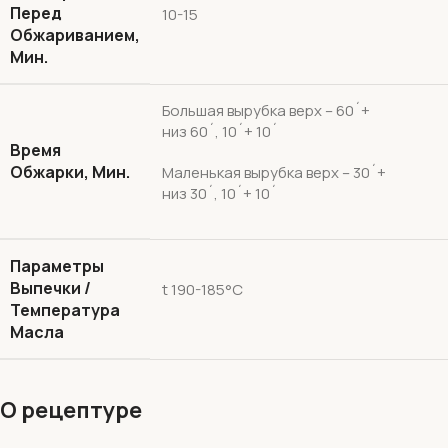
Перед
10-15
Обжариванием,
Мин.
Большая вырубка верх – 60´+
низ 60´, 10´+ 10´
Время
Обжарки, Мин.
Маленькая вырубка верх – 30´+
низ 30´, 10´+ 10´
Параметры
Выпечки /
t 190-185°С
Температура
Масла
О рецептуре