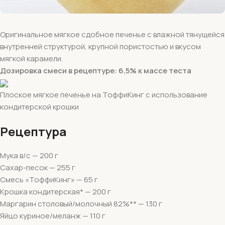
Оригинальное мягкое сдобное печенье с влажной тянущейся
внутренней структурой, крупной пористостью и вкусом
мягкой карамели.
Дозировка смеси в рецептуре: 6,5% к массе теста
Плоское мягкое печенье на ТоффиКинг с использование
кондитерской крошки
Рецептура
Мука в/с — 200 г
Сахар-песок — 255 г
Смесь «ТоффиКинг» — 65 г
Крошка кондитерская* — 200 г
Маргарин столовый/молочный 82%** — 130 г
Яйцо куриное/меланж — 110 г