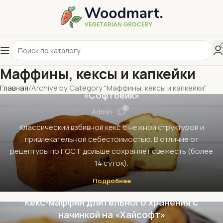
МАФФИНЫ, КЕКСЫ И КАПКЕЙКИ
Маффины, кексы и капкейки
Кекс «Столичный» с использованием
Главная
Archive by Category "Маффины, кексы и капкейки"
«Софтбейк»
0
Admin
Классический взбивной кекс с нежной структурой и
привлекательной себестоимостью. В отличие от
рецептуры по ГОСТ дольше сохраняет свежесть (более
14 суток).
Подробнее
,
ИЗДЕЛИЯ ДЛИТЕЛЬНОГО ХРАНЕНИЯ
МАФФИНЫ, КЕКСЫ И КАПКЕЙКИ
Кекс-маффин длительного хранения с
начинкой на «Хайсофт»