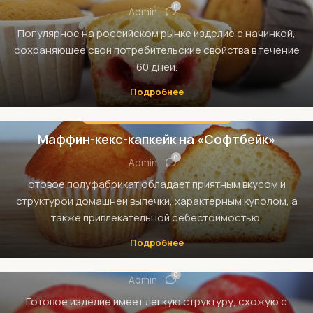
0
Admin
Популярное на российском рынке изделие с начинкой,
сохраняющее свои потребительские свойства в течение
60 дней.
Подробнее
МАФФИНЫ, КЕКСЫ И КАПКЕЙКИ
Маффин-кекс-капкейк на «Софтбейк»
0
Admin
отовое полуфабрикат обладает приятным вкусом и
структурой домашней выпечки, характерным куполом, а
также привлекательной себестоимостью.
МАФФИНЫ, КЕКСЫ И КАПКЕЙКИ
Подробнее
Мини-маффины/капкейки на «Фортэ Лайт»
0
Admin
Готовое изделие имеет легкую структуру, схожую с