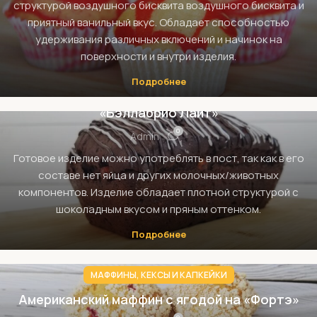
структурой воздушного бисквита воздушного бисквита и
приятный ванильный вкус. Обладает способностью
удерживания различных включений и начинок на
поверхности и внутри изделия.
МАФФИНЫ, КЕКСЫ И КАПКЕЙКИ
Подробнее
Постный пряный шоколадный кекс на
«Бэллабрио Лайт»
0
Admin
Готовое изделие можно употреблять в пост, так как в его
составе нет яйца и других молочных/животных
компонентов. Изделие обладает плотной структурой с
шоколадным вкусом и пряным оттенком.
Подробнее
МАФФИНЫ, КЕКСЫ И КАПКЕЙКИ
Американский маффин с ягодой на «Фортэ»