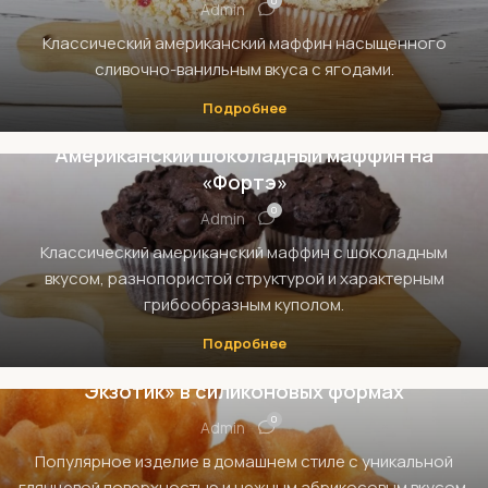
0
Admin
Классический американский маффин насыщенного
сливочно-ванильным вкуса с ягодами.
Подробнее
МАФФИНЫ, КЕКСЫ И КАПКЕЙКИ
Американский шоколадный маффин на
«Фортэ»
0
Admin
Классический американский маффин с шоколадным
вкусом, разнопористой структурой и характерным
грибообразным куполом.
МАФФИНЫ, КЕКСЫ И КАПКЕЙКИ
Подробнее
Абрикосовый кекс-маффин на «Бэллабрио
Экзотик» в силиконовых формах
0
Admin
Популярное изделие в домашнем стиле с уникальной
глянцевой поверхностью и нежным абрикосовым вкусом.