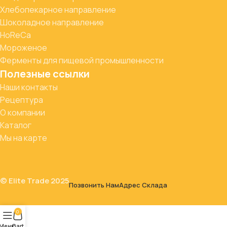
Хлебопекарное направление
Шоколадное направление
HoReCa
Мороженое
Ферменты для пищевой промышленности
Полезные ссылки
Наши контакты
Рецептура
О компании
Каталог
Мы на карте
© Elite Trade 2025
Позвонить Нам
Адрес Склада
0
Меню
Cart