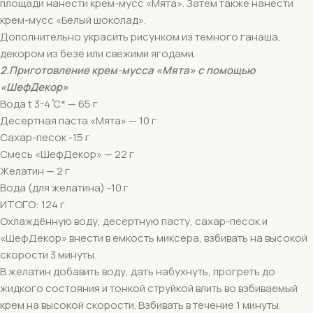
площади нанести крем-мусс «Мята». Затем также нанести
крем-мусс «Белый шоколад».
Дополнительно украсить рисунком из темного ганаша,
декором из безе или свежими ягодами.
2.Приготовление крем-мусса «Мята» с помощью
«ШефДекор»
Вода t 3-4 ̊С* — 65 г
Десертная паста «Мята» — 10 г
Сахар-песок -15 г
Смесь «ШефДекор» — 22 г
Желатин — 2 г
Вода (для желатина) -10 г
ИТОГО: 124 г
Охлаждённую воду, десертную пасту, сахар-песок и
«ШефДекор» внести в емкость миксера, взбивать на высокой
скорости 3 минуты.
В желатин добавить воду, дать набухнуть, прогреть до
жидкого состояния и тонкой струйкой влить во взбиваемый
крем на высокой скорости. Взбивать в течение 1 минуты.