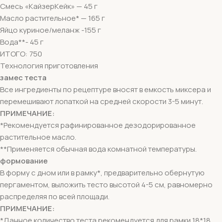
Смесь «КайзерКейк» — 45 г
Масло растительное* — 165 г
Яйцо куриное/меланж -155 г
Вода**- 45 г
ИТОГО: 750
Технология приготовления
замес теста
Все ингредиенты по рецептуре вносят в емкость миксера и
перемешивают лопаткой на средней скорости 3-5 минут.
ПРИМЕЧАНИЕ:
*Рекомендуется рафинированное дезодорированное
растительное масло.
**Применяется обычная вода комнатной температуры.
формование
В форму с дном или в рамку*, предварительно обернутую
пергаментом, выложить тесто высотой 4-5 см, равномерно
распределяя по всей площади.
ПРИМЕЧАНИЕ:
*Данное количество теста рекомендуется для рамки 18*18