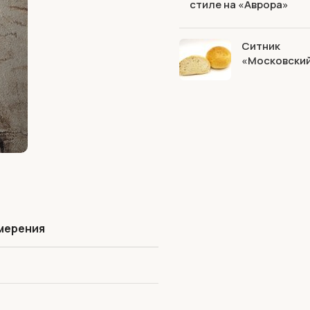
стиле на «Аврора»
Ситник
«Московски
мерения