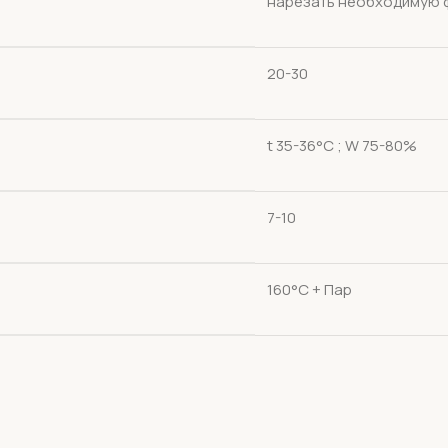
нарезать необходимую 
20-30
t 35-36°С ; W 75-80%
7-10
160°С + Пар