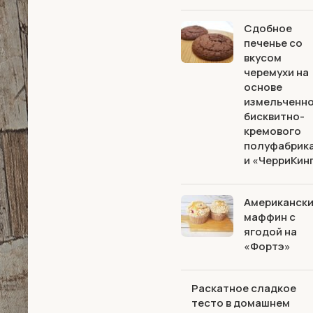
Сдобное
печенье со
вкусом
черемухи на
основе
измельченн
бисквитно-
кремового
полуфабрик
и «ЧерриКин
Американск
маффин с
ягодой на
«Фортэ»
Раскатное сладкое
тесто в домашнем