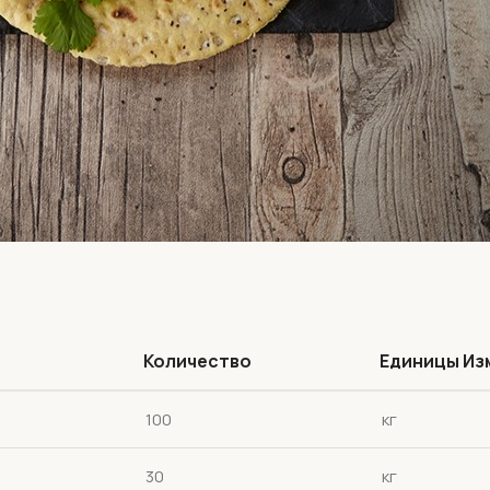
Количество
Единицы Из
100
кг
30
кг