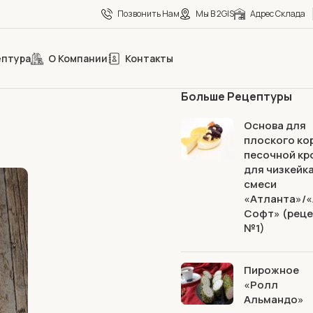
Позвонить Нам
Мы В 2GIS
Адрес Склада
ептура
О Компании
Контакты
Больше Рецептуры
Основа для
плоского ко
песочной кр
для чизкейка
смеси
«Атланта»/
Софт» (реце
№1)
Пирожное
«Ролл
Альмандо»