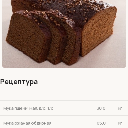
Рецептура
Мука пшеничная, в/с, 1/c
30,0
кг
Мука ржаная обдирная
65,0
кг