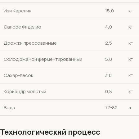
Изи Карелия
15,0
кг
Сапоре Фиделио
4,0
кг
Дрожжи прессованные
2,5
кг
Солод ржаной ферментированный
5,0
кг
Сахар-песок
3,0
кг
Кориандр молотый
0,8
кг
Вода
77-82
л
Технологический процесс