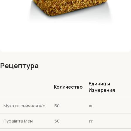
Рецептура
Единицы
Количество
Измерения
Мука пшеничная в/с
50
кг
Пуравита Мен
50
кг