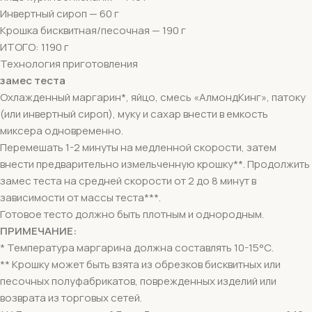
Инвертный сироп — 60 г
Крошка бисквитная/песочная — 190 г
ИТОГО: 1190 г
Технология приготовления
замес теста
Охлажденный маргарин*, яйцо, смесь «АлмондКинг», патоку
(или инвертный сироп), муку и сахар внести в емкость
миксера одновременно.
Перемешать 1-2 минуты на медленной скорости, затем
внести предварительно измельченную крошку**. Продолжить
замес теста на средней скорости от 2 до 8 минут в
зависимости от массы теста***.
Готовое тесто должно быть плотным и однородным.
ПРИМЕЧАНИЕ:
* Температура маргарина должна составлять 10-15°С.
** Крошку может быть взята из обрезков бисквитных или
песочных полуфабрикатов, поврежденных изделий или
возврата из торговых сетей.