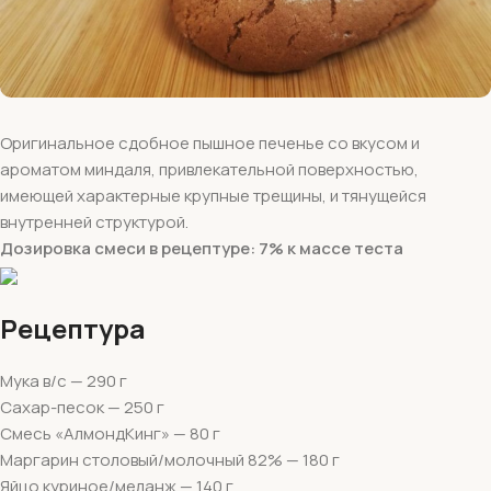
Оригинальное сдобное пышное печенье со вкусом и
ароматом миндаля, привлекательной поверхностью,
имеющей характерные крупные трещины, и тянущейся
внутренней структурой.
Дозировка смеси в рецептуре: 7% к массе теста
Рецептура
Мука в/с — 290 г
Сахар-песок — 250 г
Смесь «АлмондКинг» — 80 г
Маргарин столовый/молочный 82% — 180 г
Яйцо куриное/меланж — 140 г