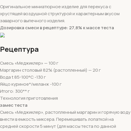
Оригинальное миниатюрное изделие для перекуса с
хрустящей воздушной структурой и характерным вкусом
заварного выпечного изделия.
Дозировка смеси в рецептуре: 27,8% к массе теста
Рецептура
Смесь «Меджиклер» — 100 г
Маргарин столовый 82% (растопленный) — 20 г
Вода t 85-100°С -130 г
Яйцо куриное*/меланж -100 г
Итого: 300** г
Технология приготовления
замес теста
Смесь «Меджиклер», растопленный маргарин и горячую воду
внести в емкость миксера. Перемешивать лопаткой на
средней скорости 5 минут (для массы теста по данной