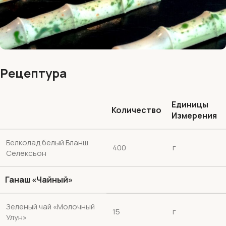
Рецептура
Единицы
Количество
Измерения
Белколад белый Бланш
400
г
Селексьон
Ганаш «чайный»
Зеленый чай «Молочный
15
г
Улун»