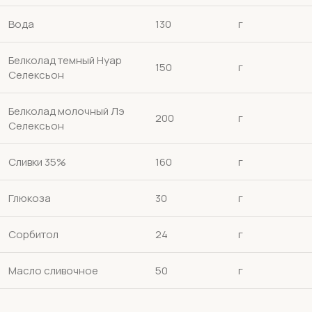
Вода
130
г
Белколад темный Нуар
150
г
Селексьон
Белколад молочный Лэ
200
г
Селексьон
Сливки 35%
160
г
Глюкоза
30
г
Сорбитол
24
г
Масло сливочное
50
г