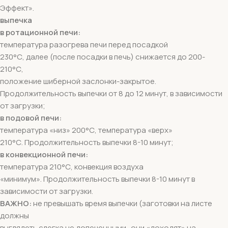
Эффект».
выпечка
в ротационной печи:
температура разогрева печи перед посадкой
230°С, далее (после посадки в печь) снижается до 200-
210°С,
положение шиберной заслонки-закрытое.
Продолжительность выпечки от 8 до 12 минут, в зависимости
от загрузки;
в подовой печи:
температура «низ» 200°С, температура «верх»
210°С. Продолжительность выпечки 8-10 минут;
в конвекционной печи:
температура 210°С, конвекция воздуха
«минимум». Продолжительность выпечки 8-10 минут в
зависимости от загрузки.
ВАЖНО:
не превышать время выпечки (заготовки на листе
должны
выглядеть слегка не допеченными- они «доходят» на