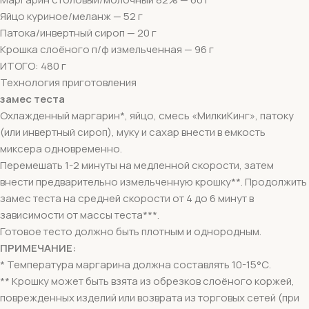
Яйцо куриное/меланж — 52 г
Патока/инвертный сироп — 20 г
Крошка слоёного п/ф измельченная — 96 г
ИТОГО: 480 г
Технология приготовления
замес теста
Охлажденный маргарин*, яйцо, смесь «МилкиКинг», патоку
(или инвертный сироп), муку и сахар внести в емкость
миксера одновременно.
Перемешать 1-2 минуты на медленной скорости, затем
внести предварительно измельченную крошку**. Продолжить
замес теста на средней скорости от 4 до 6 минут в
зависимости от массы теста***.
Готовое тесто должно быть плотным и однородным.
ПРИМЕЧАНИЕ:
* Температура маргарина должна составлять 10-15°С.
** Крошку может быть взята из обрезков слоёного коржей,
поврежденных изделий или возврата из торговых сетей (при