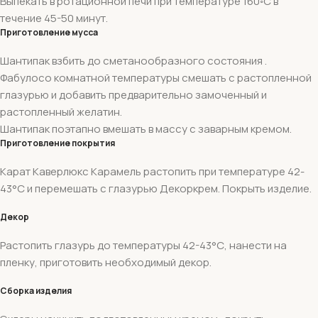
Выпекать в ротационной печи при температуре 160◦С в
течение 45-50 минут.
Приготовление мусса
Шантипак взбить до сметанообразного состояния .
Фабулосо комнатной температуры смешать с растопленной
глазурью и добавить предварительно замоченный и
растопленный желатин.
Шантипак поэтапно вмешать в массу с заварным кремом.
Приготовление покрытия
Карат Каверлюкс Карамель растопить при температуре 42-
43°С и перемешать с глазурью Декоркрем. Покрыть изделие.
Декор
Растопить глазурь до температуры 42-43°С, нанести на
пленку, приготовить необходимый декор.
Сборка изделия