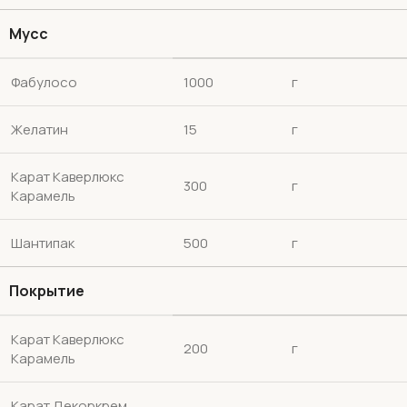
Мусс
Фабулосо
1000
г
Желатин
15
г
Карат Каверлюкс
300
г
Карамель
Шантипак
500
г
Покрытие
Карат Каверлюкс
200
г
Карамель
Карат Декоркрем