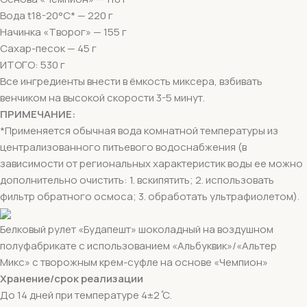
Вода t18-20°C* — 220 г
Начинка «Творог» — 155 г
Сахар-песок — 45 г
ИТОГО: 530 г
Все ингредиенты внести в ёмкость миксера, взбивать
венчиком на высокой скорости 3-5 минут.
ПРИМЕЧАНИЕ:
*Применяется обычная вода комнатной температуры из
централизованного питьевого водоснабжения (в
зависимости от региональных характеристик воды ее можно
дополнительно очистить: 1. вскипятить; 2. использовать
фильтр обратного осмоса; 3. обработать ультрафиолетом).
Белковый рулет «Будапешт» шоколадный на воздушном
полуфабрикате с использованием «Альбуквик»/«Альтер
Микс» с творожным крем-суфле на основе «Чемпион»
Хранение/срок реализации
До 14 дней при температуре 4±2 ̊С.