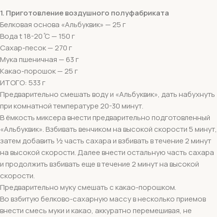
1.
Приготовление воздушного полуфабриката
Белковая основа «Альбуквик» — 25 г
Вода t 18-20 ̊С — 150 г
Сахар-песок — 270 г
Мука пшеничная — 63 г
Какао-порошок — 25 г
ИТОГО: 533 г
Предварительно смешать воду и «Альбуквик», дать набухнуть
при комнатной температуре 20-30 минут.
В ёмкость миксера внести предварительно подготовленный
«Альбуквик». Взбивать венчиком на высокой скорости 5 минут,
затем добавить ½ часть сахара и взбивать в течение 2 минут
на высокой скорости. Далее внести остальную часть сахара
и продолжить взбивать еще в течение 2 минут на высокой
скорости.
Предварительно муку смешать с какао-порошком.
Во взбитую белково-сахарную массу в несколько приемов
внести смесь муки и какао, аккуратно перемешивая, не