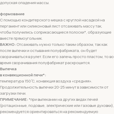
допуская опадения массы.
формование
С помощью кондитерского мешка с круглой насадкой на
пергамент или силиконовый лист отсаживать массу так,
чтобы получились соприкасающиеся полоски*, образующие
вместе прямоугольник.
ВАЖНО:
Отсаживать нужно только таким образом, так как
после выпечки и остывания полуфабриката, он будет
сворачиваться в рулет. Если его запечь просто пластом, то во
время сворачивания полуфабрикат раскрошится.
Выпечка
в конвекционной печи*:
температура 150 ̊С, конвекция воздуха «средняя».
Продолжительность выпечки 20-25 минут в зависимости от
загрузки печи.
ПРИМЕЧАНИЕ:
*при выпекании на других видах печей
(ротационные, подовые, электрические или газовые духовки),
рекомендуется ориентироваться на рекомендуемую