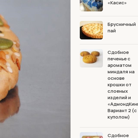
«Касис»
Брусничный
пай
Сдобное
печенье с
ароматом
миндаля на
основе
крошки от
слоеных
изделий и
«АдмондКин
Вариант 2 (с
куполом)
Сдобное