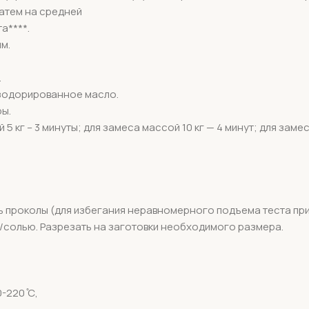
затем на средней
а****.
м.
.
зодорированное масло.
ы.
 кг – 3 минуты; для замеса массой 10 кг — 4 минут; для замеса
ь проколы (для избегания неравномерного подъема теста при
/солью. Разрезать на заготовки необходимого размера.
-220 ̊С,