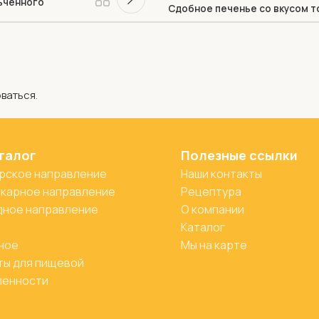
ьченного
Сдобное печенье со вкусом т
оваться
.
талог
Полезные ссылки
рское направление
Наши контакты
карное направление
Рецептура
ное направление
О компании
Каталог
ное
Мы на карте
ы для пищевой
ленности