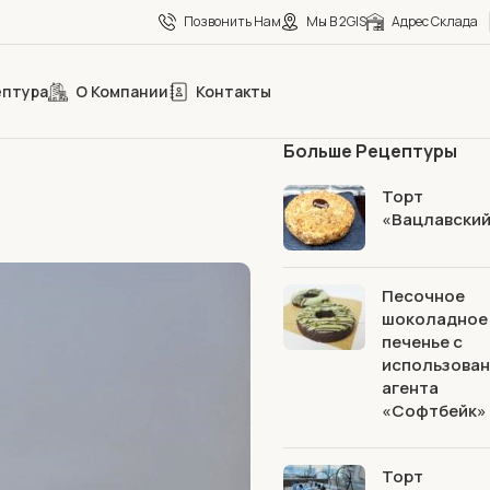
Позвонить Нам
Мы В 2GIS
Адрес Склада
ептура
О Компании
Контакты
Больше Рецептуры
Торт
«Вацлавски
Песочное
шоколадное
печенье с
использова
агента
«Софтбейк»
Торт