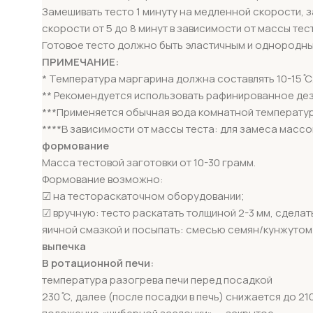
Замешивать тесто 1 минуту на медленной скорости, 
скорости от 5 до 8 минут в зависимости от массы тест
Готовое тесто должно быть эластичным и однородны
ПРИМЕЧАНИЕ:
* Температура маргарина должна составлять 10-15 ̊С
** Рекомендуется использовать рафинированное де
***Применяется обычная вода комнатной температур
****В зависимости от массы теста: для замеса массой 5
формование
Масса тестовой заготовки от 10-30 грамм.
Формование возможно:
☑ на тестораскаточном оборудовании;
☑ вручную: тесто раскатать толщиной 2-3 мм, сделат
яичной смазкой и посыпать: смесью семян/кунжутом
выпечка
В ротационной печи:
температура разогрева печи перед посадкой
230 ̊С, далее (после посадки в печь) снижается до 210