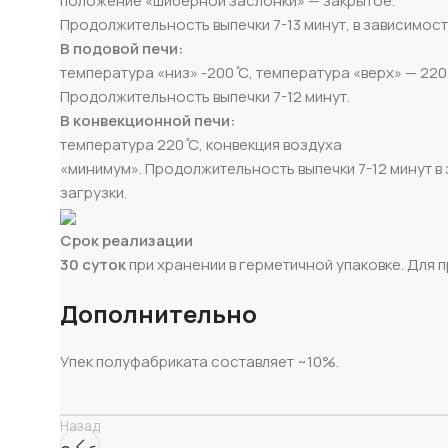
положение «шиберной заслонки» — закрытое.
Продолжительность выпечки 7-13 минут, в зависимости
В подовой печи:
температура «низ» -200 ̊С, температура «верх» — 220 
Продолжительность выпечки 7-12 минут.
В конвекционной печи:
температура 220 ̊С, конвекция воздуха
«минимум». Продолжительность выпечки 7-12 минут в
загрузки.
Срок реализации
30 суток
при хранении в герметичной упаковке. Для
Дополнительно
Упек полуфабриката составляет ~10%.
Назад