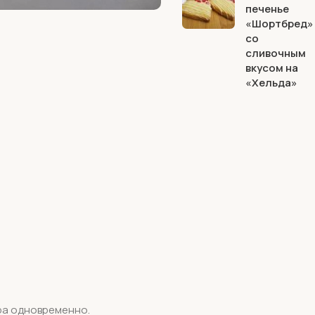
печенье
«Шортбред»
со
сливочным
вкусом на
«Хельда»
ера одновременно.