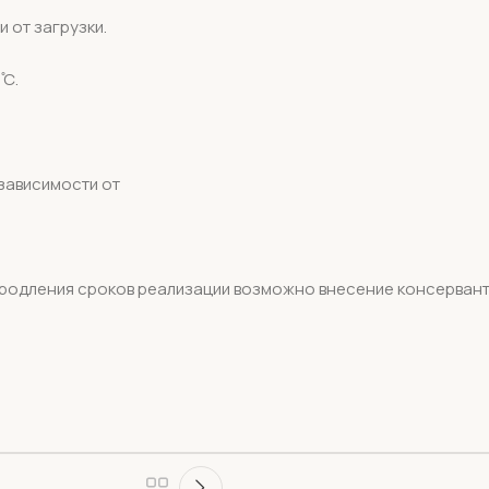
 от загрузки.
̊С.
 зависимости от
 продления сроков реализации возможно внесение консерван