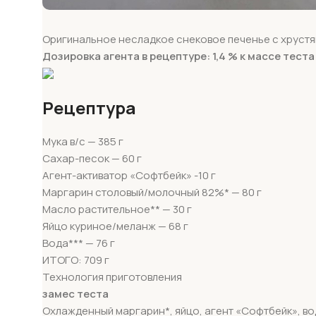
Оригинальное несладкое снековое печенье с хрустя
Дозировка агента в рецептуре: 1,4 % к массе теста
Рецептура
Мука в/с — 385 г
Сахар-песок — 60 г
Агент-активатор «Софтбейк» -10 г
Маргарин столовый/молочный 82%* — 80 г
Масло растительное** — 30 г
Яйцо куриное/меланж — 68 г
Вода*** — 76 г
ИТОГО: 709 г
Технология приготовления
замес теста
Охлажденный маргарин*, яйцо, агент «Софтбейк», во