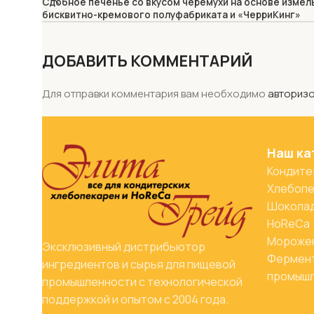
Сдобное печенье со вкусом черемухи на основе измел
бисквитно-кремового полуфабриката и «ЧерриКинг»
ДОБАВИТЬ КОММЕНТАРИЙ
Для отправки комментария вам необходимо
авториз
Наш ка
Кондите
Хлебопе
Шоколад
HoReCa
Мороже
Эксклюзивный дистрибьютор
Фермент
ингредиентов и сырья для пищевой
промыш
промышленности с технологической
поддержкой и опытом с 2004 года.