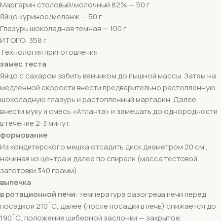
Маргарин столовый/молочный 82% — 50 г
Яйцо куриное/меланж — 50 г
Глазурь шоколадная темная — 100 г
ИТОГО: 358 г
Технология приготовления
замес теста
Яйцо с сахаром взбить венчиком до пышной массы. Затем на
медленной скорости внести предварительно растопленную
шоколадную глазурь и растопленный маргарин. Далее
внести муку и смесь «Атланта» и замешать до однородности
в течение 2-3 минут.
формование
Из кондитерского мешка отсадить диск диаметром 20 см.,
начиная из центра и далее по спирали (масса тестовой
заготовки 340 грамм).
выпечка
в ротационной печи:
температура разогрева печи перед
посадкой 210˚С, далее (после посадки в печь) снижается до
190˚С, положение шиберной заслонки — закрытое.