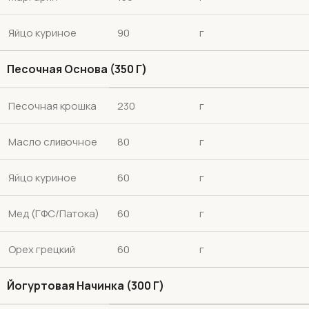
Яйцо куриное
90
г
Песочная Основа (350 Г)
Песочная крошка
230
г
Масло сливочное
80
г
Яйцо куриное
60
г
Мед (ГФС/Патока)
60
г
Орех грецкий
60
г
Йогуртовая Начинка (300 Г)