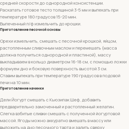
средней скорости до однородной консистенции.
Раскатать готовое тесто толщиной 3-5 мм и выпекать при
температуре 180 градусов 15-20 мин.
Выпеченный п/ф измельчить до крошки.
Приготовление песочной основы
Орехи измельчить, смешать с песочной крошкой, яйцом,
растопленным сливочным маслом и перемешать (масса
должна получиться однородной и пластиной), массу
выкладываем в кольцо диаметром 16-18 см, с помощью ложки
формуем дно и боковую поверхность высотой 3 см.
Ставим выпекать при температуре 190 градусов в подовой
печи на 10 мин.
Приготовление начинки
Дели Йогурт смешать с Кьюзипак Шеф, добавить
предварительно замоченный и растопленный желатин.
Слегка взбитые сливки смешать с полученной йогуртовой
массой. Ягоды можно аккуратно вмешать в массу или
выложить на дно песочного тарта и залить сверху