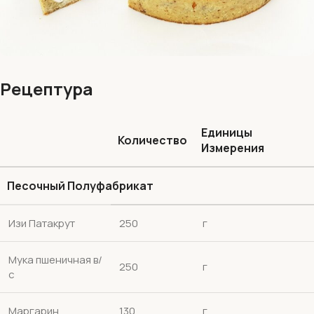
Рецептура
Единицы
Количество
Измерения
Песочный Полуфабрикат
Изи Патакрут
250
г
Мука пшеничная в/
250
г
с
Маргарин
130
г