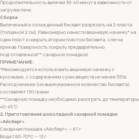
Продолжительность выпечки 30-40 минут в зависимости от
загрузки печи.
Сборка
Выпеченный и охлажденный бисквит разрезать на 2 пласта
(толщиной 2 см). Равномерно нанести вишневую начинку* на
один пласт и накрыть вторым пластом бисквита, слегка
прижав. Поверхность покрыть предварительно
подготовленной** сахарной помадкой.
ПРИМЕЧАНИЕ:
*Рекомендуется использовать вишневую начинку с
кусочками, с содержанием сухих веществ не менее 55%.
Расход начинки (на вышеуказанное количество бисквита)
составляет 130 грамм.
**Сахарную помадку необходимо разогреть до температуры
40-45 ̊С
2. Приготовление шоколадной сахарной помадки
«Айсберг»
Сахарная помадка «Айсберг» — 67 г
Вода t 60-70°C — 13 г