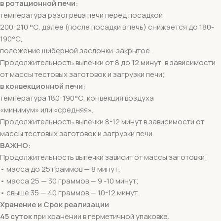
в ротационной печи:
температура разогрева печи перед посадкой
200-210 °С, далее (после посадки в печь) снижается до 180-
190°С,
положение шиберной заслонки-закрытое.
Продолжительность выпечки от 8 до 12 минут, в зависимости
от массы тестовых заготовок и загрузки печи;
в конвекционной печи:
температура 180-190°С, конвекция воздуха
«минимум» или «средняя».
Продолжительность выпечки 8-12 минут в зависимости от
массы тестовых заготовок и загрузки печи.
ВАЖНО:
Продолжительность выпечки зависит от массы заготовки:
• масса до 25 граммов — 8 минут;
• масса 25 — 30 граммов — 9 -10 минут;
• свыше 35 — 40 граммов — 10-12 минут.
Хранение и Срок реализации
45 суток
при хранении в герметичной упаковке.