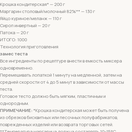
Крошка кондитерская* — 200 г
Маргарин столовый/молочный 82%** — 130 г
Яйцо куриное/меланж — 110 г
Сироп инвертный — 20 г
Патока — 20 г
ИТОГО: 1000
Технология приготовления
замес теста
Все ингредиенты по рецептуре внести в емкость миксера
одновременно.
Перемешивать лопаткой 1 минуту на медленной, затем на
средней скорости от 4 до 5 минут в зависимости от массы
теста.
Готовое тесто должно быть мягким, пластичным и
однородным.
ПРИМЕЧАНИЕ:
*Крошка кондитерская может быть получена
из обрезков бисквитных или песочных полуфабрикатов,
поврежденных изделий или возврата торговых сетей.
**Температура маргарина должна составлять 10-15°С.