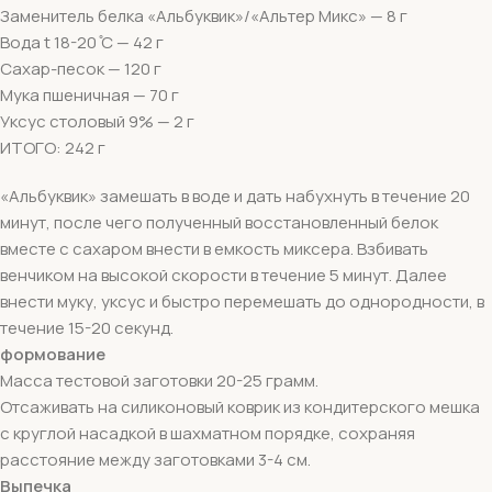
Заменитель белка «Альбуквик»/«Альтер Микс» — 8 г
Вода t 18-20 ̊С — 42 г
Сахар-песок — 120 г
Мука пшеничная — 70 г
Уксус столовый 9% — 2 г
ИТОГО: 242 г
«Альбуквик» замешать в воде и дать набухнуть в течение 20
минут, после чего полученный восстановленный белок
вместе с сахаром внести в емкость миксера. Взбивать
венчиком на высокой скорости в течение 5 минут. Далее
внести муку, уксус и быстро перемешать до однородности, в
течение 15-20 секунд.
формование
Масса тестовой заготовки 20-25 грамм.
Отсаживать на силиконовый коврик из кондитерского мешка
с круглой насадкой в шахматном порядке, сохраняя
расстояние между заготовками 3-4 см.
Выпечка