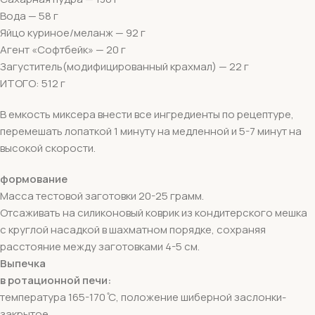
Вода — 58 г
Яйцо куриное/меланж — 92 г
Агент «Софтбейк» — 20 г
Загуститель(модифицированный крахмал) — 22 г
ИТОГО: 512 г
В емкость миксера внести все ингредиенты по рецептуре,
перемешать лопаткой 1 минуту на медленной и 5-7 минут на
высокой скорости.
формование
Масса тестовой заготовки 20-25 грамм.
Отсаживать на силиконовый коврик из кондитерского мешка
с круглой насадкой в шахматном порядке, сохраняя
расстояние между заготовками 4-5 см.
Выпечка
в ротационной печи:
температура 165-170 ̊С, положение шиберной заслонки-
закрытое.