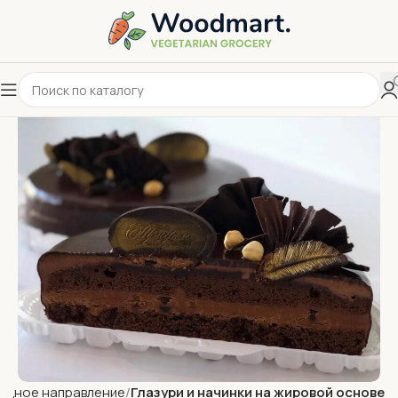
адное направление
Глазури и начинки на жировой основе