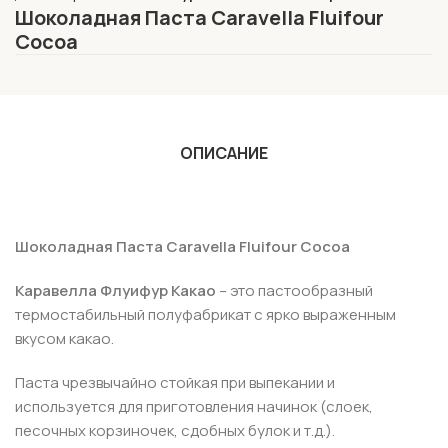
Шоколадная Паста Caravella Fluifour
Cocoa
ОПИСАНИЕ
Шоколадная Паста Caravella Fluifour Cocoa
Каравелла Флуифур Какао
– это пастообразный
термостабильный полуфабрикат с ярко выраженным
вкусом какао.
Паста чрезвычайно стойкая при выпекании и
используется для приготовления начинок (слоек,
песочных корзиночек, сдобных булок и т.д.).