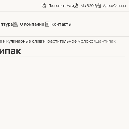
Позвонить Нам
Мы В 2GIS
Адрес Склада
ептура
О Компании
Контакты
дитерское направление
е и кулинарные сливки, растительное молоко
Шантипак
ипак