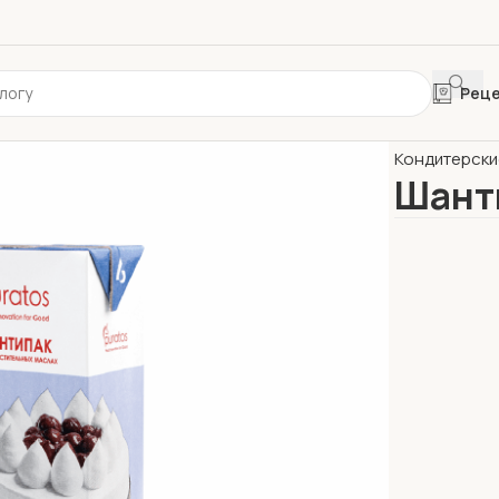
Рец
Главная
Кон
Кондитерски
Шант