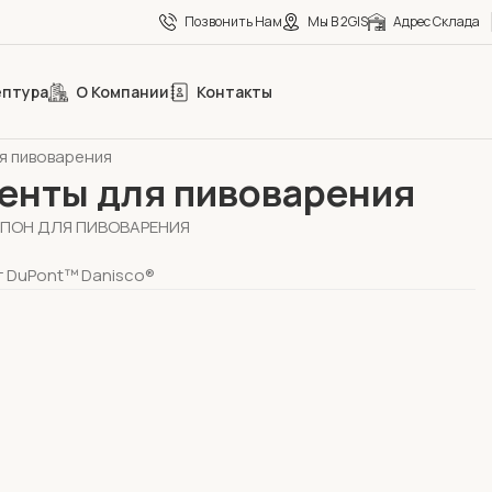
Позвонить Нам
Мы В 2GIS
Адрес Склада
ептура
О Компании
Контакты
менты для пищевой промышленности
я пивоварения
енты для пивоварения
ПОН ДЛЯ ПИВОВАРЕНИЯ
 DuPont™ Danisco®