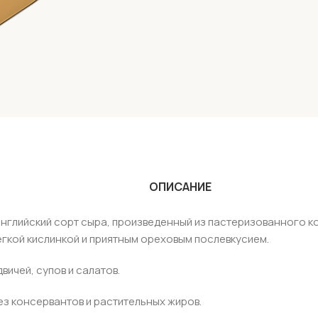
ОПИСАНИЕ
английский сорт сыра, произведенный из пастеризованного к
егкой кислинкой и приятным ореховым послевкусием.
вичей, супов и салатов.
ез консервантов и растительных жиров.