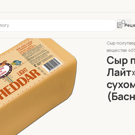
Рец
Главная
HoR
Сыр полутве
веществе 40%
Сыр 
Лайт»
сухом
(Басн