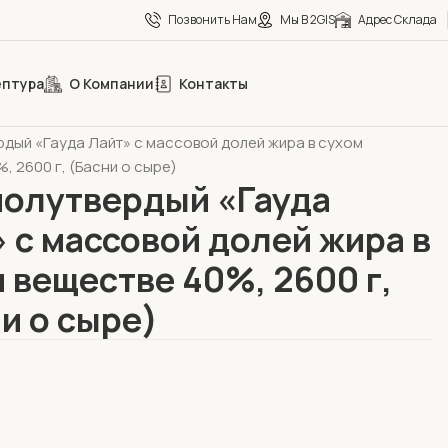
Позвонить Нам
Мы В 2GIS
Адрес Склада
ептура
О Компании
Контакты
eCa
Сыры
рдый «Гауда Лайт» с массовой долей жира в сухом
, 2600 г, (Басни о сыре)
полутвердый «Гауда
 с массовой долей жира в
 веществе 40%, 2600 г,
и о сыре)