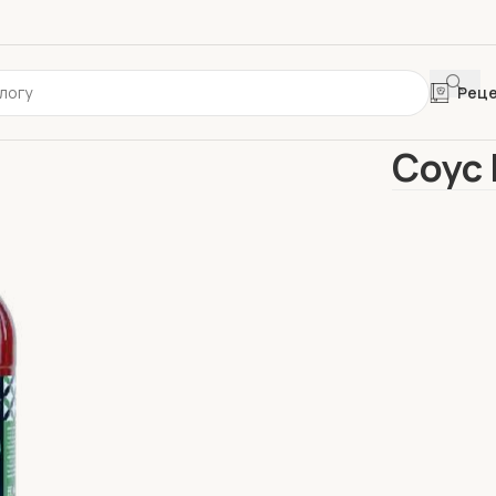
Рец
Главная
HoR
Соус 