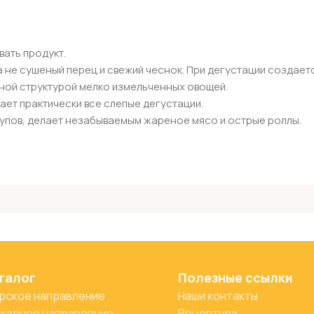
ать продукт.
а не сушеный перец и свежий чеснок. При дегустации создает
ной структурой мелко измельченных овощей.
ает практически все слепые дегустации.
супов, делает незабываемым жареное мясо и острые роллы.
талог
Полезные ссылки
рское направление
Наши контакты
карное направление
Рецептура