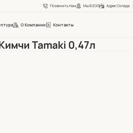
Позвонить Нам
Мы В 2GIS
Адрес Склада
ептура
О Компании
Контакты
eCa
Соусы
Соус Кимчи Tamaki 0,47л
Кимчи Tamaki 0,47л