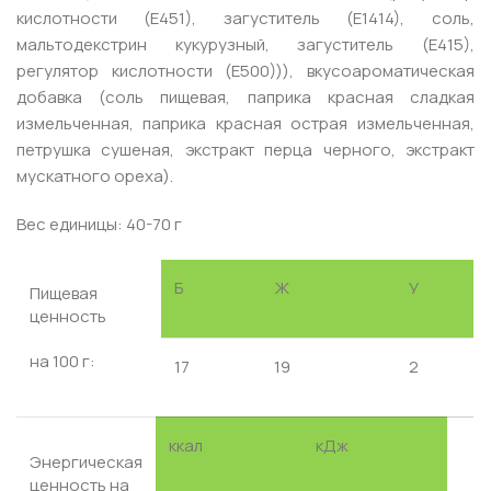
кислотности (Е451), загуститель (Е1414), соль,
мальтодекстрин кукурузный, загуститель (Е415),
регулятор кислотности (Е500))), вкусоароматическая
добавка (соль пищевая, паприка красная сладкая
измельченная, паприка красная острая измельченная,
петрушка сушеная, экстракт перца черного, экстракт
мускатного ореха).
Вес единицы: 40-70 г
Б
Ж
У
Пищевая
ценность
на 100 г:
17
19
2
ккал
кДж
Энергическая
ценность на