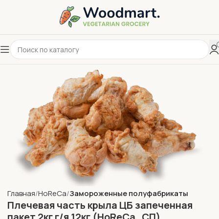
Главная
HoReCa
Замороженные полуфабрикаты
Плечевая часть крыла ЦБ запеченная
пакет 2кг г/я 12кг (HoReCa_СП)