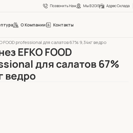
Позвонить Нам
Мы В 2GIS
Адрес Склада
ептура
О Компании
Контакты
eCa
Майонезы
 FOOD professional для салатов 67% 9,34кг ведро
нез EFKO FOOD
ssional для салатов 67%
г ведро