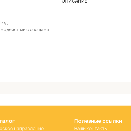
ОПИСАНИЕ
блюд
аимодействии с овощами
талог
Полезные ссылки
рское направление
Наши контакты