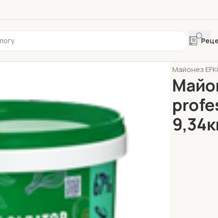
Рец
Главная
HoR
Майонез EFKO
Майо
profe
9,34к