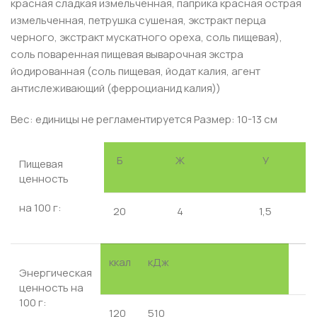
красная сладкая измельченная, паприка красная острая
измельченная, петрушка сушеная, экстракт перца
черного, экстракт мускатного ореха, соль пищевая),
соль поваренная пищевая выварочная экстра
йодированная (соль пищевая, йодат калия, агент
антислеживающий (ферроцианид калия))
Вес: единицы не регламентируется Размер: 10-13 см
Б
Ж
У
Пищевая
ценность
на
100
г:
20
4
1,5
ккал
кДж
Энергическая
ценность на
100 г:
120
510