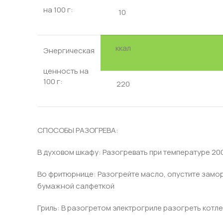
на 100 г:
10
ккал
Энергическая
ценность на
100 г:
220
СПОСОБЫ РАЗОГРЕВА:
В духовом шкафу: Разогревать при температуре 200 
Во фритюрнице: Разогрейте масло, опустите замор
бумажной салфеткой
Гриль: В разогретом электрогриле разогреть котле