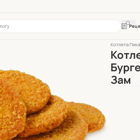
Рец
Главная
HoR
Котлета Пика
Котл
Бурге
Зам