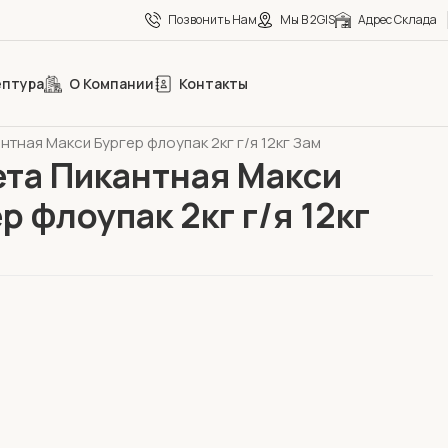
Позвонить Нам
Мы В 2GIS
Адрес Склада
ептура
О Компании
Контакты
eCa
Замороженные полуфабрикаты
нтная Макси Бургер флоупак 2кг г/я 12кг Зам
ета Пикантная Макси
р флоупак 2кг г/я 12кг