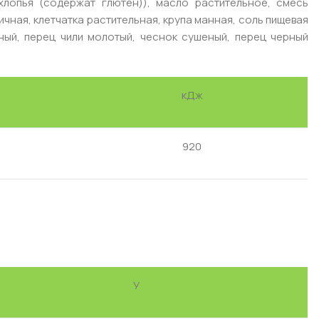
 хлопья (содержат глютен)), масло растительное, смесь
ичная, клетчатка растительная, крупа манная, соль пищевая
ный, перец чили молотый, чеснок сушеный, перец черный
кДж
920
У