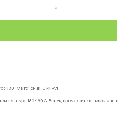
16
е 180 °С в течении 15 минут
температуре 180-190’С. Вынув, промокните излишки масла