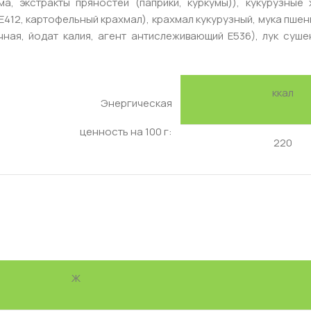
а, экстракты пряностей (паприки, куркумы)), кукурузные
Е412, картофельный крахмал), крахмал кукурузный, мука пшен
ная, йодат калия, агент антислеживающий Е536), лук суше
ккал
Энергическая
ценность на 100 г:
220
Ж