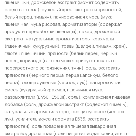
пшеничный, дрожжевой экстракт (может содержать
следы глютена), сушеный хрен, экстракты пряностей,
белый перец, тимьян), панировочная смесь (мука
пшеничная, мука рисовая, ароматизаторы (содержат
продукты переработки пшеницы), сахар, дрожжевой
экстракт, натуральные ароматизаторы, крахмалы
(пшеничный, кукурузный), травы (шалфей, тимьян, хрен),
глютен пшеничный, пряности (белый перец, черный
перец, кориандр (глютен может присутствовать от
перекрестного загрязнения), тмин), соль, экстракты
пряностей (черного перца, перца капсикум, белого
перца), овощи сушеные (чеснок, лук)), панировочная
смесь (кукурузный крахмал, пшеничная мука,
разрыхлители (Е450i, Е500ii), соль), комплексная пищевая
добавка (соль, дрожжевой экстракт (содержит ячмень),
натуральные ароматизаторы, овощи сушеные (чеснок,
лук), усилитель вкуса и аромата Е635, экстракты
пряностей), соль поваренная пищевая выварочная
экстра йодированная (соль пищевая, йодат калия, агент