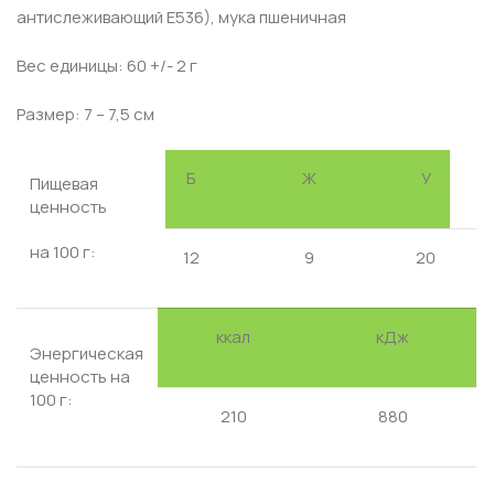
антислеживающий Е536), мука пшеничная
Вес единицы: 60 +/- 2 г
Размер: 7 – 7,5 см
Б
Ж
У
Пищевая
ценность
на 100 г:
12
9
20
ккал
кДж
Энергическая
ценность на
100 г:
210
880