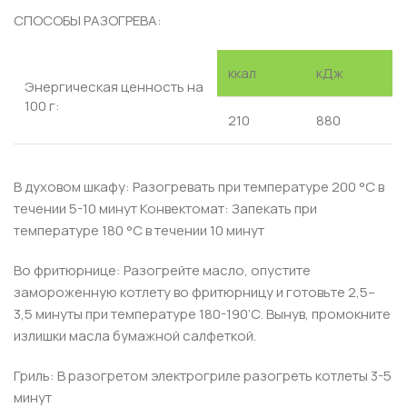
СПОСОБЫ РАЗОГРЕВА:
ккал
кДж
Энергическая ценность на
100 г:
210
880
В духовом шкафу: Разогревать при температуре 200 °С в
течении 5-10 минут Конвектомат: Запекать при
температуре 180 °С в течении 10 минут
Во фритюрнице: Разогрейте масло, опустите
замороженную котлету во фритюрницу и готовьте 2,5–
3,5 минуты при температуре 180-190’С. Вынув, промокните
излишки масла бумажной салфеткой.
Гриль: В разогретом электрогриле разогреть котлеты 3-5
минут