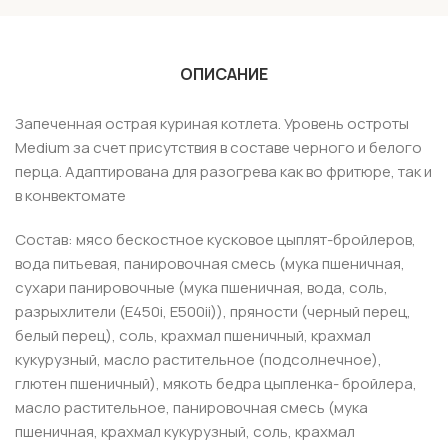
ОПИСАНИЕ
Запеченная острая куриная котлета. Уровень остроты
Medium за счет присутствия в составе черного и белого
перца. Адаптирована для разогрева как во фритюре, так и
в конвектомате
Состав: мясо бескостное кусковое цыплят-бройлеров,
вода питьевая, панировочная смесь (мука пшеничная,
сухари панировочные (мука пшеничная, вода, соль,
разрыхлители (Е450i, Е500ii)), пряности (черный перец,
белый перец), соль, крахмал пшеничный, крахмал
кукурузный, масло растительное (подсолнечное),
глютен пшеничный), мякоть бедра цыпленка- бройлера,
масло растительное, панировочная смесь (мука
пшеничная, крахмал кукурузный, соль, крахмал