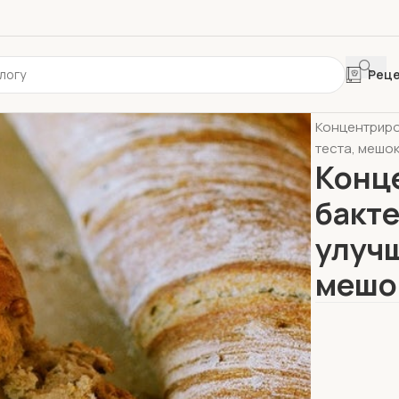
Рец
Главная
Хле
Концентриро
теста, мешок
Конц
бакте
улучш
мешо