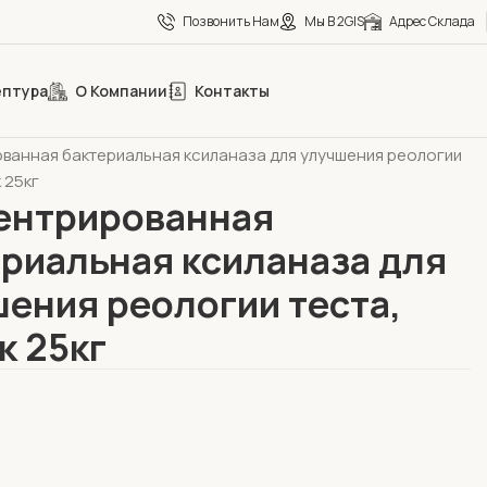
Позвонить Нам
Мы В 2GIS
Адрес Склада
ептура
О Компании
Контакты
бопекарное направление
Ферменты
ванная бактериальная ксиланаза для улучшения реологии
 25кг
ентрированная
риальная ксиланаза для
ения реологии теста,
к 25кг