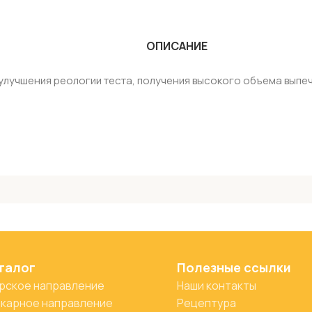
ОПИСАНИЕ
улучшения реологии теста, получения высокого объема выпеч
талог
Полезные ссылки
рское направление
Наши контакты
карное направление
Рецептура