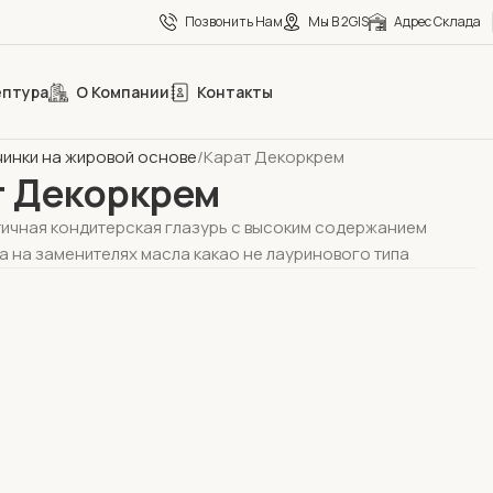
Позвонить Нам
Мы В 2GIS
Адрес Склада
ептура
О Компании
Контакты
оладное направление
чинки на жировой основе
Карат Декоркрем
т Декоркрем
тичная кондитерская глазурь с высоким содержанием
а на заменителях масла какао не лауринового типа