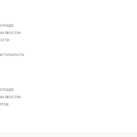
колада
ым вкусом
ости
ластичность
колада
ым вкусом
нтов