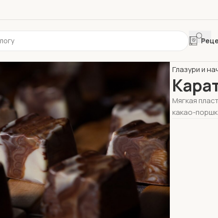
Рец
Главная
Шок
Глазури и на
Кара
Мягкая плас
какао-поршк