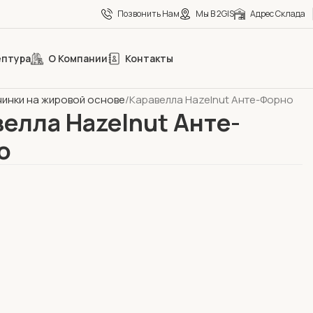
Позвонить Нам
Мы В 2GIS
Адрес Склада
ептура
О Компании
Контакты
оладное направление
чинки на жировой основе
Каравелла Hazelnut Анте-Форно
елла Hazelnut Анте-
о