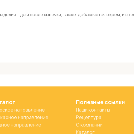
делия – до и после выпечки, также добавляется в крем, и в те
талог
Полезные ссылки
рское направление
Наши контакты
карное направление
Рецептура
ное направление
О компании
Каталог