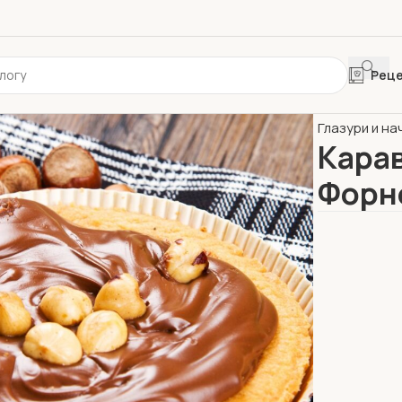
Рец
Главная
Шок
Глазури и на
Карав
Форн