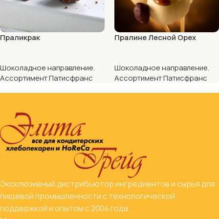
Праликрак
Пралине Лесной Орех
Шоколадное направление
,
Шоколадное направление
,
Ассортимент Патисфранс
Ассортимент Патисфранс
Эксклюзивный дистрибьютор ингредиентов и сырья для
пищевой промышленности с технологической
поддержкой и опытом с 2004 года.