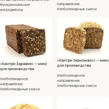
направление
,
семян подсолнечника
Функциональные
Хлебопекарные смеси
ингредиенты
«Кантри Зерномакс» — микс
«Кантри Здравие» — микс
для производства
для производства
мультизлакового хлеба без
мультизернового ржано-
Хлебопекарное
пшеничной муки
Хлебопекарное
пшеничного хлеба
направление
,
направление
,
Хлебопекарные смеси
Хлебопекарные смеси