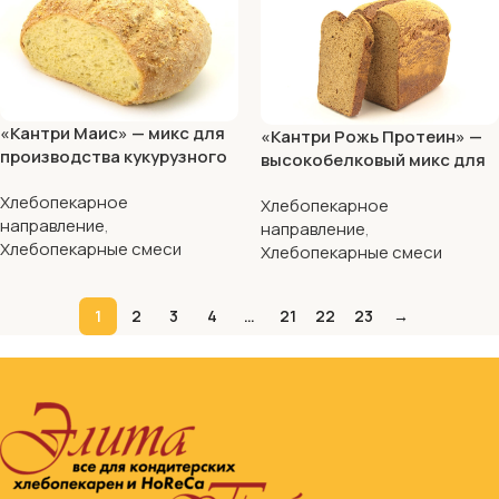
«Кантри Маис» — микс для
«Кантри Рожь Протеин» —
производства кукурузного
высокобелковый микс для
хлеба
производства хлеба с
Хлебопекарное
Хлебопекарное
высоким содержанием
направление
,
направление
,
белка, ржаной и
Хлебопекарные смеси
Хлебопекарные смеси
амарантовой муки
1
2
3
4
…
21
22
23
→