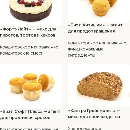
«Биэл Антишим» — агент
«Фортэ Лайт» — микс для
для предотвращения
пирогов, тортов и кексов
микробиологической порчи
Кондитерское направление
,
мучных кондитерских
Кондитерское направление
,
Функциональные
изделий (МКИ)
Кондитерские смеси
ингредиенты
«Кантри Грейнмальт» —
«Биэл Софт Плюс» — агент
микс для производства
для продления сроков
хлеба с высоким
свежести мучных
Хлебопекарное
содержанием солода и
Кондитерское направление
,
кондитерских продуктов