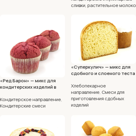
сливки, растительное молоко
«Суперкулич» — микс для
сдобного и слоеного теста
«Ред Барон» — микс для
Хлебопекарное
кондитерских изделий в
направление
,
Смеси для
стиле Red Velvet (Красный
приготовления сдобных
Кондитерское направление
,
бархат)
изделий
Кондитерские смеси